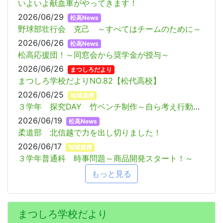
いよいよ献血車がやってきます！
2026/06/29
松高News
野球部壮行会 克己 ～すべてはチームのために～
2026/06/26
松高News
松高応援団！～同窓会から奨学金が授与～
2026/06/26
まつしろだより
まつしろ学校だよりNO.82【松代高校】
2026/06/25
地域連携
３学年 探究DAY 竹ベンチ制作～自ら考え行動する～
2026/06/19
松高News
柔道部 北信越で力を出し切りました！
2026/06/17
地域連携
３学年普通科 時事問題～商品開発スタート！～
もっと見る
まつしろ学校だより